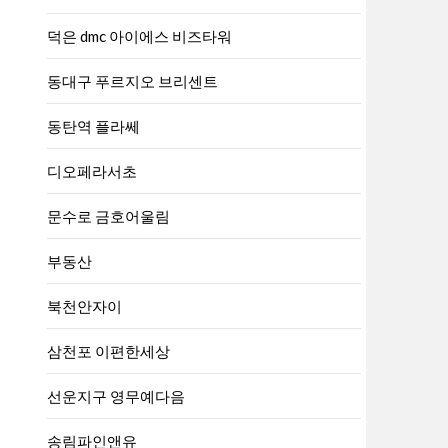
덕은 dmc 아이에스 비즈타워
동대구 푸르지오 브리센트
동탄역 플라쎄
디오페라서초
문수로 금호어울림
부동산
북천안자이
삼천포 이편한세상
선운지구 영무예다음
송림파인앤유