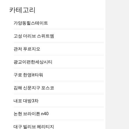
카테고리
가양동힐스테이트
고성 더리브 스위트엠
관저 푸르지오
광교이편한세상시티
구로 한영it타워
김해 신문지구 포스코
내포 대방3차
논현 브라이튼 n40
대구 빌리브 헤리티지