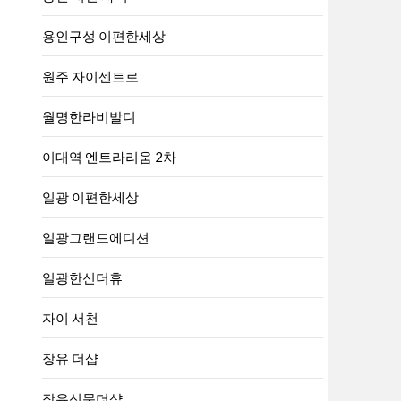
용인구성 이편한세상
원주 자이센트로
월명한라비발디
이대역 엔트라리움 2차
일광 이편한세상
일광그랜드에디션
일광한신더휴
자이 서천
장유 더샵
장유신문더샵