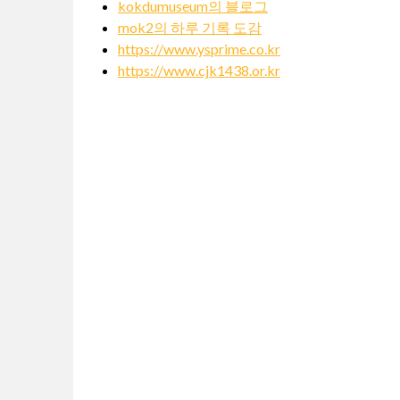
kokdumuseum의 블로그
mok2의 하루 기록 도감
https://www.ysprime.co.kr
https://www.cjk1438.or.kr