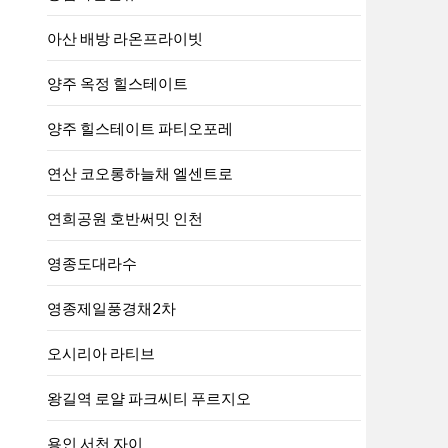
아산 배방 라온프라이빗
양주 옥정 힐스테이트
양주 힐스테이트 파티오포레
연산 코오롱하늘채 엘센트로
연희공원 호반써밋 인천
영종도대라수
영종제일풍경채2차
오시리아 라티브
왕길역 로얄 파크씨티 푸르지오
용인 서천 자이