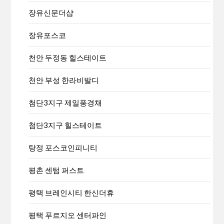
장유신문더샵
장유포스코
천안 두정동 힐스테이트
천안 부성 한라비발디
첨단3지구 제일풍경채
첨단3지구 힐스테이트
탕정 포스코인피니티
평촌 센텀 퍼스트
평택 브레인시티 한신더휴
평택 푸르지오 센터파인