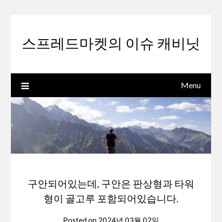
Skip
to
content
스프레드마켓의 이슈 캐비닛
Menu
구안되어있는데, 구안은 판상형과 타워
형이 골고루 포함되어있습니다.
Posted on
2024년 03월 02일