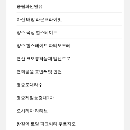
송림파인앤유
아산 배방 라온프라이빗
양주 옥정 힐스테이트
양주 힐스테이트 파티오포레
연산 코오롱하늘채 엘센트로
연희공원 호반써밋 인천
영종도대라수
영종제일풍경채2차
오시리아 라티브
왕길역 로얄 파크씨티 푸르지오