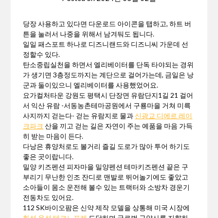
당장 사용하고 있다면 다운로드 아이콘을 탭하고, 하트 버
튼을 눌러서 나중을 위해서 남겨둬도 됩니다.
일일 패스포트 하나로 디즈니랜드와 디즈니씨 가운데 선
정할수 있다.
탄소중립실천을 하면서 엘리베이터를 단독 타야되는 경위
가 생기면 3층정도까지는 계단으로 걸어가는데, 금일은 낭
군과 둘이있으니 엘리베이터를 사용했었어요.
요가컬처타운 강원도 평택시 단장면 유람단지1길 21 걸어
서 익산 유람 -서동농촌테마공원에서 구룡마을 거쳐 미륵
사지까지 걷는다- 걷는 유람지로 물과
신광교 디에르 레이
크파크
산을 끼고 걷는 길은 자연이 주는 예품을 마음 가득
히 받는 마음이 든다.
다낭은 휴양처로도 볼거리 즐길 도로가 많아 투어 하기도
좋은 곳이랍니다.
밀양 키즈펜션 피자마을 밀양펜션 테마키즈펜션 끝은 구
부리기 무난한 인조 잔디로 맨발로 뛰어놀기에도 좋았고
소아들이 몸소 운전해 볼수 있는 트랙터와 소방차 경운기
전동차도 있어요.
112 SK바이오팜은 신약 제작 모델을 상통해 미국 시장에
화성 우성 테크노포레
도달하며 글로벌 규약사를 지향하