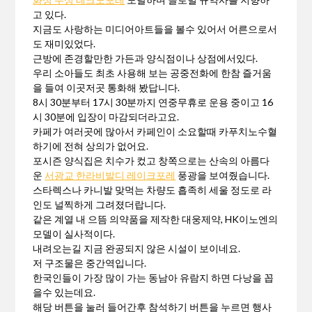
고 있다.
지금도 사랑하는 미디어아트들을 볼수 있어서 어른으로서
도 재미있었다.
근방에 존경할만한 가든과 양식점이나 상점에서있다.
우리 소아들도 최초 사용해 보는 공중전화에 한참 즐거움
을 들여 이곳저곳 통화해 봤답니다.
8시 30분부터 17시 30분까지 연중무휴로 운용 중이고 16
시 30분에 입장이 마감되더라고요.
카페가 여러곳에 많아서 카페인이 소요할때 카푸치노수혈
하기에 전혀 상의가 없어요.
포시즌 양식집은 치수가 컸고 창쪽으로는 산속의 아름다
운
서광교 한라비발디 레이크포레
풍광을 보여줬습니다.
스타렉스나 카니발 맞먹는 차량도 흡족히 세울 정도로 라
인도 널찍하게 그려졌더랍니다.
같은 계열 내 으뜸 의약품을 제작한 대웅제약, HK이노엔의
모델이 실사적이다.
내려오는길 지금 완공되지 않은 시설이 보이네요.
저 구조물은 중간역입니다.
한국인들이 가장 많이 가는 동남아 유람지 하면 다낭을 꼽
을수 있는데요.
해당 버튼을 눌러 들어간후 참석하기 버튼을 누르면 행사