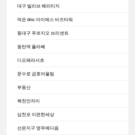
대구 빌리브 헤리티지
덕은 dmc 아이에스 비즈타워
동대구 푸르지오 브리센트
동탄역 플라쎄
디오페라서초
문수로 금호어울림
부동산
북천안자이
삼천포 이편한세상
선운지구 영무예다음