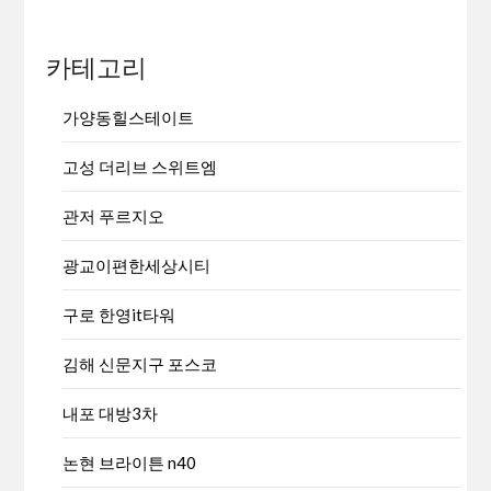
카테고리
가양동힐스테이트
고성 더리브 스위트엠
관저 푸르지오
광교이편한세상시티
구로 한영it타워
김해 신문지구 포스코
내포 대방3차
논현 브라이튼 n40