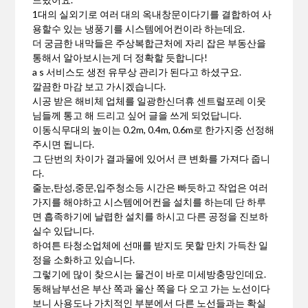
1대의 실외기로 여러 대의 옥내창문이다기를 결합하여 사
용할수 있는 냉풍기를 시스템에어컨이라 하는데요.
더 궁금한 내막들은 주상복합근처에 자리 잡은 부동산을
통해서 알아보시는게 더 정확할 듯합니다!
a s 서비스도 생전 유무상 관리가 된다고 하셨구요.
깔끔한 마감 보고 가시겠습니다.
시공 받은 해비체 업체를 일광한신더휴 센트럴포레 이웃
님들께 통고 해 드리고 싶어 글을 쓰게 되었답니다.
이동식무대의 높이는 0.2m, 0.4m, 0.6m로 한가지중 선정해
주시면 됩니다.
그 단번의 차이가 결과물에 있어서 큰 변화를 가져다 줍니
다.
줄눈,탄성,중문,입주청소등 시간은 빠듯하고 작업은 여러
가지를 해야하고 시스템에어컨을 설치를 하는데 단 하루
면 흡족하기에 날렵한 설치를 하시고 다른 공정을 진보하
실수 있답니다.
하여튼 타청소업체에 선매를 받지도 못할 만치 가득찬 일
정을 소화하고 있습니다.
그렇기에 많이 찾으시는 물건이 바로 미세방충망인데요.
동해남부선은 부산 쪽과 울산 쪽을 다 오고 가는 노선이다
보니 사용도나 가치적인 부분에서 다른 노선들과는 확실