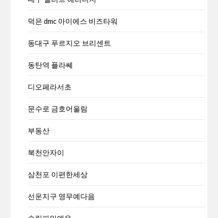
덕은 dmc 아이에스 비즈타워
동대구 푸르지오 브리센트
동탄역 플라쎄
디오페라서초
문수로 금호어울림
부동산
북천안자이
삼천포 이편한세상
선운지구 영무예다음
송림파인앤유