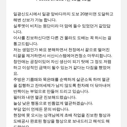
일광신도시에서 일광 앞바다까지 도보 20분이면 도달하고
해변 산보가 가능 합니다.
실루엣이 비치는 원단이라 더 맘에 들수 있었던거 같았답
니다.
이사를 진보하신다면 다른 건 몰라도 도배는 꼭 하시는 걸
통고드립니다.
저는 생업인가 봐요 분해하면서 천정에서 끝으로 떨어진
티끌을 제거하면서 서산시스템에어컨청소 마무리합니다.
창안애는 공장이있어 자신 생산이 되기 탓에 그 정도 저렴
하고 이성적인 금액이 될수 있는거 같다는 다짐을 했었어
요.
주방은 기름때와 묵은때를 순백하게 살균소독 하며 멸균
을 집행하고 잔여세제가 남지 않도록 한차례 더 닦아내어
반짝이는 부엌으로 만들어 드리고 있습니다.
필터와 내면 멸균 진보해드렸습니다.
늘상 낮은 행동으로 빈틈없게 멸균하겠습니다.
부담 없이 언제든 문의 바랍니다.
현장에 못 오시는 상객님에게 초배 작업을 진보한 형상과
도배공사 완료된 형상을 형상으로 보내드리고 해석도 해
드렸어요.