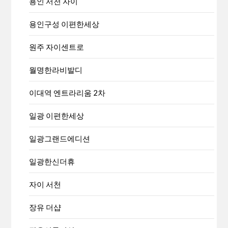
용인 서천 자이
용인구성 이편한세상
원주 자이센트로
월명한라비발디
이대역 엔트라리움 2차
일광 이편한세상
일광그랜드에디션
일광한신더휴
자이 서천
장유 더샵