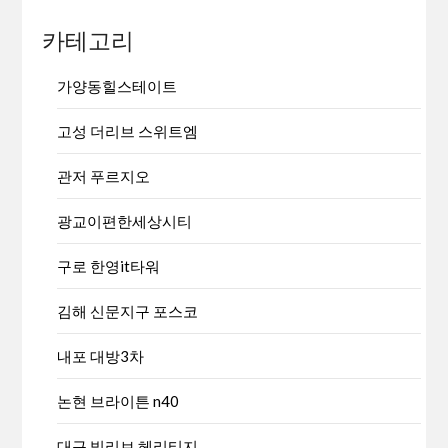
카테고리
가양동힐스테이트
고성 더리브 스위트엠
관저 푸르지오
광교이편한세상시티
구로 한영it타워
김해 신문지구 포스코
내포 대방3차
논현 브라이튼 n40
대구 빌리브 헤리티지