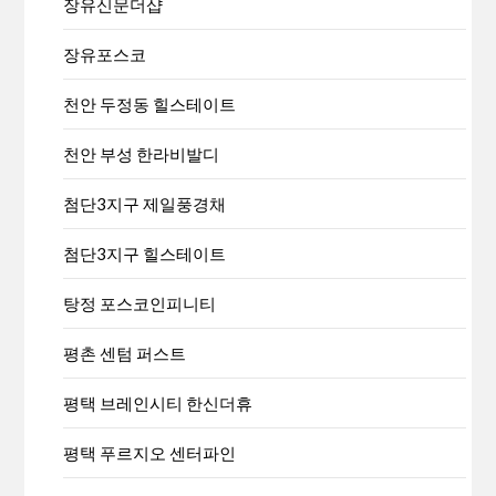
장유신문더샵
장유포스코
천안 두정동 힐스테이트
천안 부성 한라비발디
첨단3지구 제일풍경채
첨단3지구 힐스테이트
탕정 포스코인피니티
평촌 센텀 퍼스트
평택 브레인시티 한신더휴
평택 푸르지오 센터파인