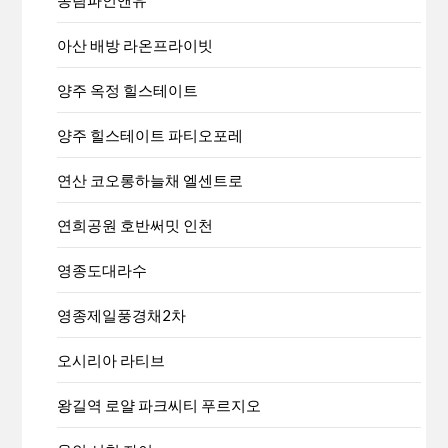
아산 배방 라온프라이빗
양주 옥정 힐스테이트
양주 힐스테이트 파티오포레
연산 코오롱하늘채 엘센트로
연희공원 호반써밋 인천
영종도대라수
영종제일풍경채2차
오시리아 라티브
왕길역 로얄 파크씨티 푸르지오