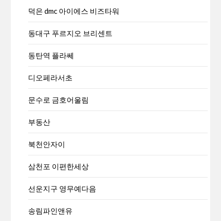
덕은 dmc 아이에스 비즈타워
동대구 푸르지오 브리센트
동탄역 플라쎄
디오페라서초
문수로 금호어울림
부동산
북천안자이
삼천포 이편한세상
선운지구 영무예다음
송림파인앤유