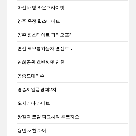
아산 배방 라온프라이빗
양주 옥정 힐스테이트
양주 힐스테이트 파티오포레
연산 코오롱하늘채 엘센트로
연희공원 호반써밋 인천
영종도대라수
영종제일풍경채2차
오시리아 라티브
왕길역 로얄 파크씨티 푸르지오
용인 서천 자이