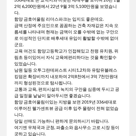
2억 6,200만원에서 22년 9월 3억 5,100만원을 보였습니
다.
함양 금호어울림 리더스파크는 입지도 좋은데요.
금액 산정에 주요인으로 꼼꼼하는 건축 자재값은 지속 오
름세를 나타내며 현재는 금액이 오를 수밖에 없는 구안으
로 이성적인 단지로 배후세대 유입이 활발할 수밖에 없더
군요.
교육 여건도 함양고등학교가 인접해있고 천령 유치원, 위
림초 등이있어서 자식 교육에편리하다는 것을 확인할수
있었습니다.
남원 일등 오투그란데퍼스트 시티1,2차와 유탑유블레스
킹덤은 확장비까지 내포하여 2억8천에서 3억 7천만원대
까지 형성된것으로 탐사됩니다.
교통과 교육, 편의시설의 녹지의 구안을 심중에 두시고 공
급 일정을 낱낱이 알아두시면 좋겠습니다.
함양 금호어울림이있는 지방을 보면 2019년 336세대로
이루어진 웰가센트뷰 공급 이후 입주 물량이 전혀 없었습
니다.
당일 선매도 가능하니 편하게 문의하시기 바랍니다.
여기엔 우체국과 군청, 파출소와 읍사무소 고로 시장 등이
곳하고 있습니다.