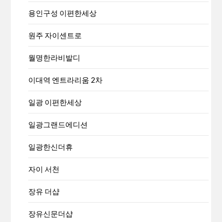
용인구성 이편한세상
원주 자이센트로
월명한라비발디
이대역 엔트라리움 2차
일광 이편한세상
일광그랜드에디션
일광한신더휴
자이 서천
장유 더샵
장유신문더샵