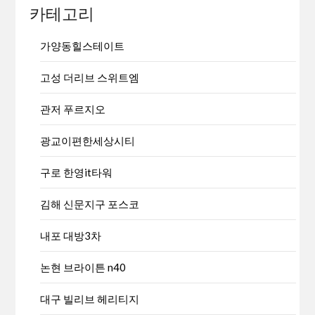
카테고리
가양동힐스테이트
고성 더리브 스위트엠
관저 푸르지오
광교이편한세상시티
구로 한영it타워
김해 신문지구 포스코
내포 대방3차
논현 브라이튼 n40
대구 빌리브 헤리티지