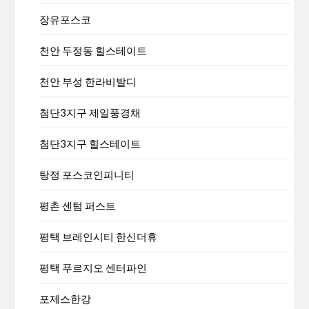
장유포스코
천안 두정동 힐스테이트
천안 부성 한라비발디
첨단3지구 제일풍경채
첨단3지구 힐스테이트
탕정 포스코인피니티
평촌 센텀 퍼스트
평택 브레인시티 한신더휴
평택 푸르지오 센터파인
포제스한강