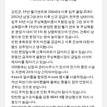
강진군, 19년 웰가센트뷰 336세대 이후 입주 물량 ZERO
2013년 삼정그린코아 이후 신규 공급이 전무한 상태이며,
입주 10년 이상 주상복합비중이 8 함양 삼정 그린 코아 주
상복합이후 19년도에 분양한 함양 웰가 센트 뷰 주상복합
은 분양가 대비 약 1억 원 상향하였으며 인건비, 건축비 상
향으로 인한 분양가는 영속 높아질수 있습니다.
또한 호화로운 주차 터전을 공급하고 이후 진보에 대한 바
램도 갖추었다고 생각합니다.
이런 현장일수록 신축아파트가 답이라고 할수 있습니다.
한동안 급격하게 올랐던 주상복합시장도 금일은 서서히
제자리를 찾아가고 있습니다.
103동에는 상점과 관리사무소가 있으며 전기차 충전 시설
도 지면에 23개 이상 간직되어있습니다.
4 bay과 알파룸을 함유한 4 room 맵시를 사용하였습니다.
작년 하반기와 대비했을때 올해는 환율도 점차 안정되고
곳하는 것으로 보입니다.
비단 주차장 혐소로 인한 주차난의 탐사가 있습니다.
탄탄한 실수요자들을 갖춘 4BAY 4룸 판상형으로 자리 사
용도가 높습니다.
336세대로 본 교역지와 비슷한 세대수를 보이며 20년 1월