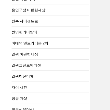
용인구성 이편한세상
원주 자이센트로
월명한라비발디
이대역 엔트라리움 2차
일광 이편한세상
일광그랜드에디션
일광한신더휴
자이 서천
장유 더샵
장유신문더샵