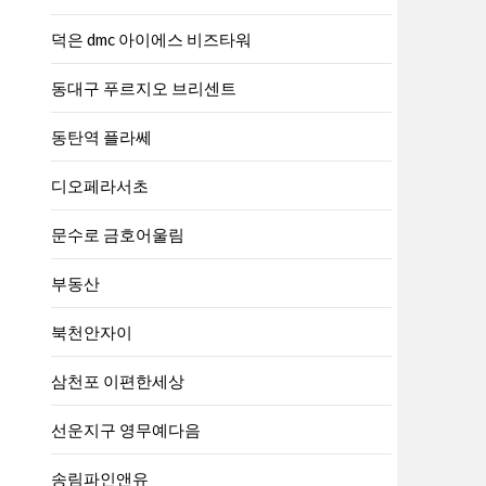
덕은 dmc 아이에스 비즈타워
동대구 푸르지오 브리센트
동탄역 플라쎄
디오페라서초
문수로 금호어울림
부동산
북천안자이
삼천포 이편한세상
선운지구 영무예다음
송림파인앤유