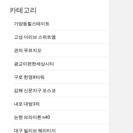
카테고리
가양동힐스테이트
고성 더리브 스위트엠
관저 푸르지오
광교이편한세상시티
구로 한영it타워
김해 신문지구 포스코
내포 대방3차
논현 브라이튼 n40
대구 빌리브 헤리티지