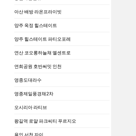
아산 배방 라온프라이빗
양주 옥정 힐스테이트
양주 힐스테이트 파티오포레
연산 코오롱하늘채 엘센트로
연희공원 호반써밋 인천
영종도대라수
영종제일풍경채2차
오시리아 라티브
왕길역 로얄 파크씨티 푸르지오
용인 서천 자이