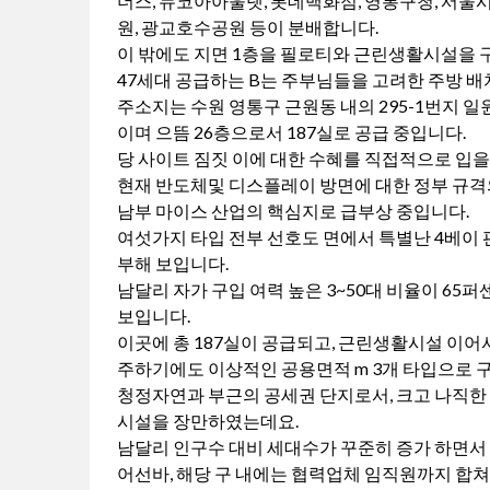
더스, 뉴코아아울렛, 롯데백화점, 영통구청, 서
원, 광교호수공원 등이 분배합니다.
이 밖에도 지면 1층을 필로티와 근린생활시설을 
47세대 공급하는 B는 주부님들을 고려한 주방 
주소지는 수원 영통구 근원동 내의 295-1번지 일원
이며 으뜸 26층으로서 187실로 공급 중입니다.
당 사이트 짐짓 이에 대한 수혜를 직접적으로 입을
현재 반도체및 디스플레이 방면에 대한 정부 규격
남부 마이스 산업의 핵심지로 급부상 중입니다.
여섯가지 타입 전부 선호도 면에서 특별난 4베이 
부해 보입니다.
남달리 자가 구입 여력 높은 3~50대 비율이 6
보입니다.
이곳에 총 187실이 공급되고, 근린생활시설 이어
주하기에도 이상적인 공용면적 m 3개 타입으로 
청정자연과 부근의 공세권 단지로서, 크고 나직한 
시설을 장만하였는데요.
남달리 인구수 대비 세대수가 꾸준히 증가 하면서 
어선바, 해당 구 내에는 협력업체 임직원까지 합쳐