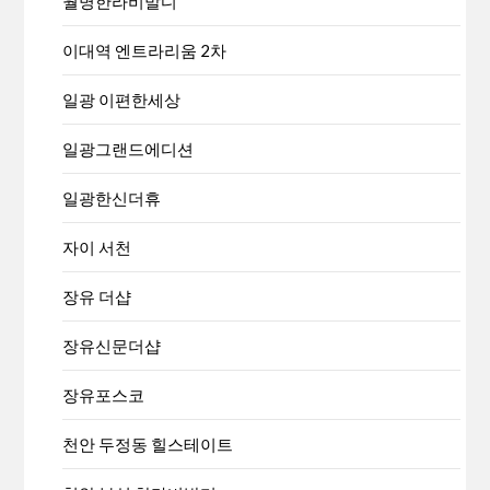
월명한라비발디
이대역 엔트라리움 2차
일광 이편한세상
일광그랜드에디션
일광한신더휴
자이 서천
장유 더샵
장유신문더샵
장유포스코
천안 두정동 힐스테이트