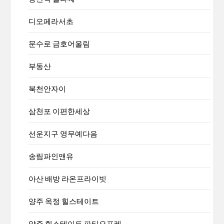
디오페라서초
문수로 금호어울림
부동산
북천안자이
삼천포 이편한세상
선운지구 영무예다음
송림파인앤유
아산 배방 라온프라이빗
양주 옥정 힐스테이트
양주 힐스테이트 파티오포레