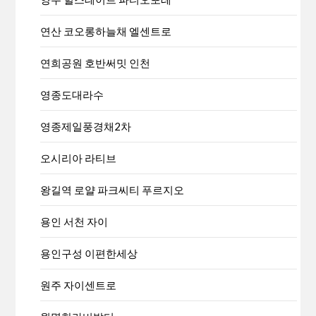
연산 코오롱하늘채 엘센트로
연희공원 호반써밋 인천
영종도대라수
영종제일풍경채2차
오시리아 라티브
왕길역 로얄 파크씨티 푸르지오
용인 서천 자이
용인구성 이편한세상
원주 자이센트로