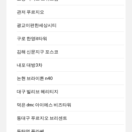
관저 푸르지오
광교이편한세상시티
구로 한영it타워
김해 신문지구 포스코
내포 대방3차
논현 브라이튼 n40
대구 빌리브 헤리티지
덕은 dmc 아이에스 비즈타워
동대구 푸르지오 브리센트
동탄역 플라쎄