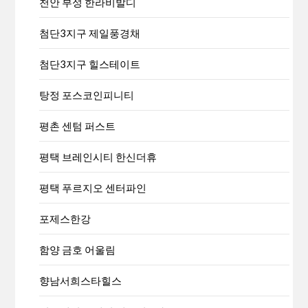
천안 부성 한라비발디
첨단3지구 제일풍경채
첨단3지구 힐스테이트
탕정 포스코인피니티
평촌 센텀 퍼스트
평택 브레인시티 한신더휴
평택 푸르지오 센터파인
포제스한강
함양 금호 어울림
향남서희스타힐스