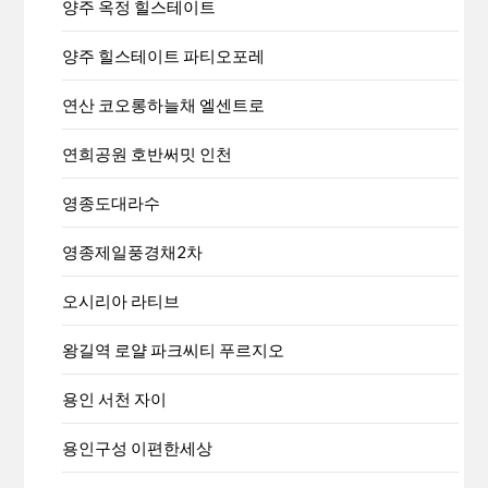
양주 옥정 힐스테이트
양주 힐스테이트 파티오포레
연산 코오롱하늘채 엘센트로
연희공원 호반써밋 인천
영종도대라수
영종제일풍경채2차
오시리아 라티브
왕길역 로얄 파크씨티 푸르지오
용인 서천 자이
용인구성 이편한세상