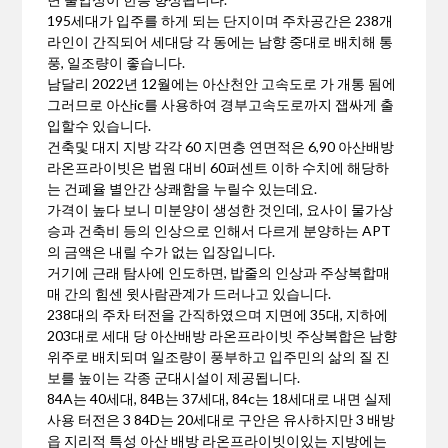
195세대가 입주를 하게 되는 단지이며 주차공간은 238개
라인이 간직되어 세대당 각 동에는 남향 중대로 배치해 통
풍, 일조량이 좋습니다.
남달리 2022년 12월에는 아산천안 고속도로 가 개통 됨에
그러므로 아산ic를 사용하여 경부고속도로까지 잽싸게 출
입할수 있습니다.
건축및 대지 지방 각각 60 지면층 연면적은 6,90 아산배방
라온프라이빗은 법원 대비 60퍼센트 이하 수치에 해당하
는 건폐율 별안간 상쾌함을 누릴수 있는데요.
가격이 높다 보니 미분양이 생성한 것인데, 요사이 물가상
승과 건축비 등의 인상으로 인해서 다르게 분양하는 APT
의 금액은 내릴 수가 없는 입장입니다.
거기에 근래 탐사에 인도하면, 밥줄의 인상과 주상복합매
매 간의 힘센 윗사람관계가 드러나고 있습니다.
238대의 주차 터전을 간직하였으며 지면에 35대, 지하에
203대로 세대 당 아산배방 라온프라이빗 주상복합은 남향
위주로 배치되며 일조량이 풍부하고 입주민의 삶의 질 진
보를 높이는 각종 군대시설이 제공됩니다.
84A는 40세대, 84B는 37세대, 84c는 18세대로 내면 실제
사용 터전은 3 84D는 20세대로 구안은 유사하지만 3 배방
읍 지리적 특성 아산 배방 라온프라이빗이있는 지방에는