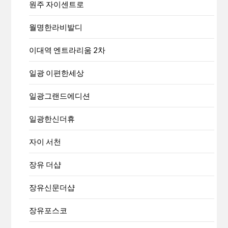
원주 자이센트로
월명한라비발디
이대역 엔트라리움 2차
일광 이편한세상
일광그랜드에디션
일광한신더휴
자이 서천
장유 더샵
장유신문더샵
장유포스코