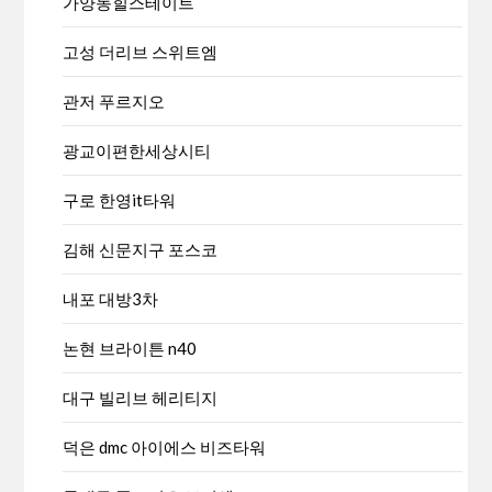
가양동힐스테이트
고성 더리브 스위트엠
관저 푸르지오
광교이편한세상시티
구로 한영it타워
김해 신문지구 포스코
내포 대방3차
논현 브라이튼 n40
대구 빌리브 헤리티지
덕은 dmc 아이에스 비즈타워