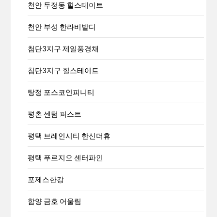
천안 두정동 힐스테이트
천안 부성 한라비발디
첨단3지구 제일풍경채
첨단3지구 힐스테이트
탕정 포스코인피니티
평촌 센텀 퍼스트
평택 브레인시티 한신더휴
평택 푸르지오 센터파인
포제스한강
함양 금호 어울림