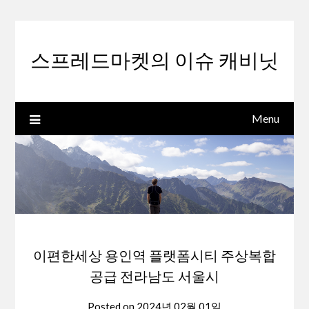
Skip
to
content
스프레드마켓의 이슈 캐비닛
Menu
이편한세상 용인역 플랫폼시티 주상복합
공급 전라남도 서울시
Posted on
2024년 02월 01일