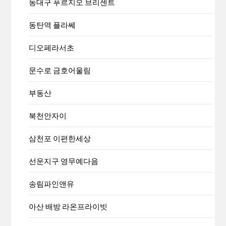
동대구 푸르지오 브리센트
동탄역 플라쎄
디오페라서초
문수로 금호어울림
부동산
북천안자이
삼천포 이편한세상
선운지구 영무예다음
송림파인앤유
아산 배방 라온프라이빗