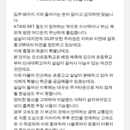
입주 때까지 거의 들어가는 돈이 없다고 감각하면 맞습니
다.
KTX와 SRT 철도가 정차하는 역으로 수서역이나 부산, 목
포역 방면 어디든지 무난하게 출입합니다.
샅샅이 대지면적 10,39 또한 주차장은 지하와 지면에 걸쳐
총 238대의 터전을 장만하고 있는데요.
이에 통풍과 채광이 특별난데요.
본 단지는 모산초등학교로 배정 예측에 있으며 초등학교
부터 단과대학교까지 샅샅이 걸어서 다닐수 있는 여건인
것인데요.
이와 더불어 인근에는 초중고교 샅샅이 분배하고 있어 자
식에게 특별난 학군을 공급해줄수 있겠는데요.
샅샅이 들어선 이후에는 대규모 주거타운으로 자리 잡게
될 현실성도 무시 못합니다.
편리한 동선을 고려하여 아일랜드 식탁이 설치되어있고
보다 흡족한 주방 사용이 가능합니다.
경부 고속도로 가 부근의 곳에서 만끽하는 광역 교통망으
로 각종 도심으로 이어지며 추후 천안을 연계하는 고속도
로 가 착공되며 이와 함유하여 나들목까지 운용이 이뤄지
면 출입성이 한층 향상됩니다.