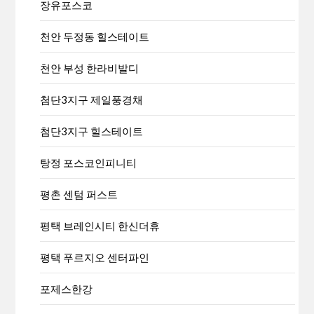
장유포스코
천안 두정동 힐스테이트
천안 부성 한라비발디
첨단3지구 제일풍경채
첨단3지구 힐스테이트
탕정 포스코인피니티
평촌 센텀 퍼스트
평택 브레인시티 한신더휴
평택 푸르지오 센터파인
포제스한강