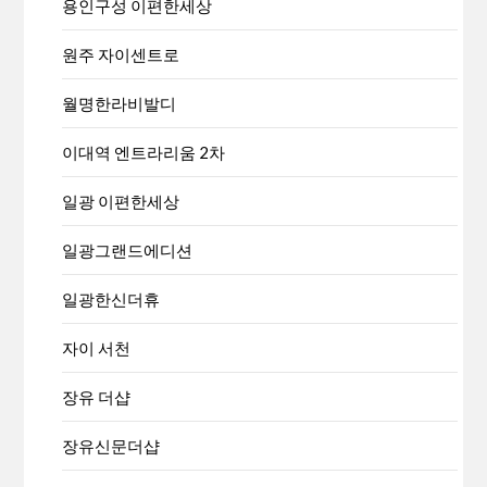
용인구성 이편한세상
원주 자이센트로
월명한라비발디
이대역 엔트라리움 2차
일광 이편한세상
일광그랜드에디션
일광한신더휴
자이 서천
장유 더샵
장유신문더샵