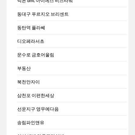
덕은 dmc 아이에스 비즈타워
동대구 푸르지오 브리센트
동탄역 플라쎄
디오페라서초
문수로 금호어울림
부동산
북천안자이
삼천포 이편한세상
선운지구 영무예다음
송림파인앤유