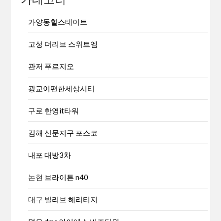
가양동힐스테이트
고성 더리브 스위트엠
관저 푸르지오
광교이편한세상시티
구로 한영it타워
김해 신문지구 포스코
내포 대방3차
논현 브라이튼 n40
대구 빌리브 헤리티지