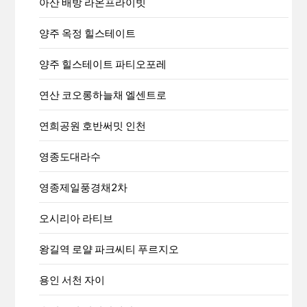
아산 배방 라온프라이빗
양주 옥정 힐스테이트
양주 힐스테이트 파티오포레
연산 코오롱하늘채 엘센트로
연희공원 호반써밋 인천
영종도대라수
영종제일풍경채2차
오시리아 라티브
왕길역 로얄 파크씨티 푸르지오
용인 서천 자이