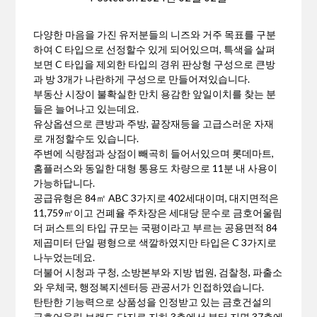
다양한 마음을 가진 유저분들의 니즈와 거주 목표를 구분
하여 C 타입으로 선정할수 있게 되어있으며, 특색을 살펴
보면 C 타입을 제외한 타입의 경위 판상형 구성으로 큰방
과 방 3개가 나란하게 구성으로 만들어져있습니다.
부동산 시장이 불확실한 만치 용감한 앞일이치를 찾는 분
들은 늘어나고 있는데요.
유상옵션으로 큰방과 주방, 끝장재등을 고급스러운 자재
로 개정할수도 있습니다.
주변에 식량점과 상점이 빼곡히 들어서있으며 롯데마트,
홈플러스와 동일한 대형 통용도 차량으로 11분 내 사용이
가능하답니다.
공급유형은 84㎡ ABC 3가지로 402세대이며, 대지면적은
11,759㎡이고 건폐율 주차장은 세대당 문수로 금호어울림
더 퍼스트의 타입 규모는 국평이라고 부르는 공용면적 84
제곱미터 단일 평형으로 색깔하였지만 타입은 C 3가지로
나누었는데요.
더불어 시청과 구청, 소방본부와 지방 법원, 검찰청, 파출소
와 우체국, 행정복지센터등 관공서가 인접하였습니다.
탄탄한 기능력으로 상품성을 인정받고 있는 금호건설의
금호어울림 브랜드 단지로 지하 3층에서 부터 지면 37층에