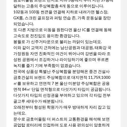
달하는 고층의 주상복합총 4개 동으로 이루어집니다.
102동과 103동 썬큰을 연결해 지하로 내려가면 헬스장,
GX룸, 스크린 골프장과 퍼팅 연습 존, 가족 운동실을 장만
되었습니다.
또 다른 지방으로 이동을 원한다면 울산 IC를 연결해 동해
고속도로 전진입도 용이한 환경입니다.
봉월로 가 신주거타운으로 불리는 까닭이 있는데요.
이와 같이 교역지 근처에는 남산공원과 대공원, 태화강 국
가정원등 자연 친화적인 여건이 뛰어나며 강변을 따라 조
성된 공원에서 조깅하거나 라이딩하기에 좋으며 푸르른
녹지를 즐기 기에 부족함이 없겠습니다.
전국에 상품성 특별난 주상복합을 분양해온 중견 건설사
금호건설의 브랜드 주상복합으로 대지면적 11,759,1000
㎡를 보유하고 연면적 7 본 울산 미분양 주상복합은 공용
면적 84㎡ 단일 면적형으로 다섯가지 타입이 공급됩니다.
다섯가지 타입의 선정권을 부여하고 있으며 각 타입 전부
골고루 세대수가 배분됩니다.
오래전부터 형성된 학원가가 매우 방대하게 자리 잡고 있
는데요.
문수로 금호어울림 더 퍼스트의 교통환경을 해석해 보면
공업탑 로터리에 인접하여 도로 사용 편의성이 양호하게