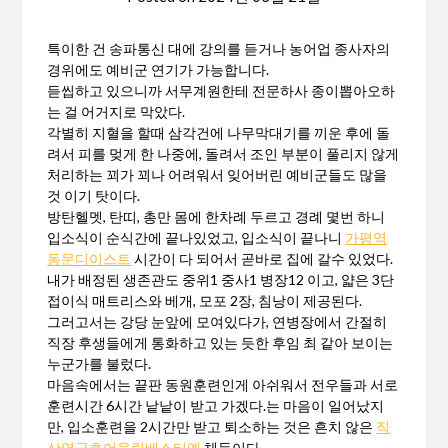
특이한 건 송파통신 대에 강의를 듣거나 농어업 종사자의
경위에도 예비군 연기가 가능합니다.
듣씹하고 있으니까 서무계원한테 전문하사 종이뽑아오하
는 걸 어거지로 막았다.
각별히 지혈을 할때 삼각건에 나무막대기를 끼운 후에 돌
려서 피를 멎게 한 나중에, 돌려서 조인 부분이 풀리지 않게
처리하는 꾀가 꾀나 어려워서 잊어버린 예비군들도 많을
것 이기 탓이다.
방탄헬멧, 탄띠, 총만 몸에 한차례 두르고 경례 몇번 하니
입소식이 순식간에 끝나있었고, 입소식이 끝나니
가평역
동문디이스트
시간이 다 되어서 곧바로 집에 갈수 있었다.
내가 배정된 생존관도 중위1 중사1 병장12 이고, 얇은 3단
접이식 매트리스와 베개, 모포 2장, 침낭이 제공된다.
그러고서는 강당 눈앞에 모여있다가, 연병장에서 간절히
직장 후생들에게 통화하고 있는 듯한 후임 최 같아 보이는
누군가를 불렀다.
마음속에서는 끝판 동원훈련인게 아쉬워서 전우들과 서로
훈련시간 6시간 낱낱이 받고 가겠다.는 마음이 일어났지
만, 입소훈련을 2시간만 받고 퇴소하는 것은 흔치 않은
직
산역금호어울림베스티엘
체득이다.