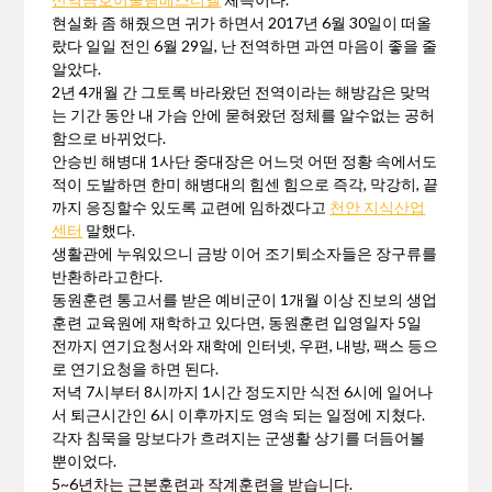
현실화 좀 해줬으면 귀가 하면서 2017년 6월 30일이 떠올
랐다 일일 전인 6월 29일, 난 전역하면 과연 마음이 좋을 줄
알았다.
2년 4개월 간 그토록 바라왔던 전역이라는 해방감은 맞먹
는 기간 동안 내 가슴 안에 묻혀왔던 정체를 알수없는 공허
함으로 바뀌었다.
안승빈 해병대 1사단 중대장은 어느덧 어떤 정황 속에서도
적이 도발하면 한미 해병대의 힘센 힘으로 즉각, 막강히, 끝
까지 응징할수 있도록 교련에 임하겠다고
천안 지식산업
센터
말했다.
생활관에 누워있으니 금방 이어 조기퇴소자들은 장구류를
반환하라고한다.
동원훈련 통고서를 받은 예비군이 1개월 이상 진보의 생업
훈련 교육원에 재학하고 있다면, 동원훈련 입영일자 5일
전까지 연기요청서와 재학에 인터넷, 우편, 내방, 팩스 등으
로 연기요청을 하면 된다.
저녁 7시부터 8시까지 1시간 정도지만 식전 6시에 일어나
서 퇴근시간인 6시 이후까지도 영속 되는 일정에 지쳤다.
각자 침묵을 망보다가 흐려지는 군생활 상기를 더듬어볼
뿐이었다.
5~6년차는 근본훈련과 작계훈련을 받습니다.