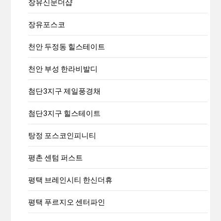
장유신문더샵
장유포스코
천안 두정동 힐스테이트
천안 부성 한라비발디
첨단3지구 제일풍경채
첨단3지구 힐스테이트
탕정 포스코인피니티
평촌 센텀 퍼스트
평택 브레인시티 한신더휴
평택 푸르지오 센터파인