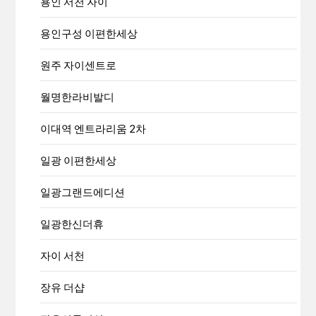
용인 서천 자이
용인구성 이편한세상
원주 자이센트로
월명한라비발디
이대역 엔트라리움 2차
일광 이편한세상
일광그랜드에디션
일광한신더휴
자이 서천
장유 더샵