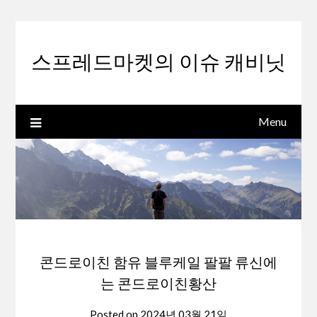
Skip
to
content
스프레드마켓의 이슈 캐비닛
Menu
콘드로이친 함유 블루케일 팔팔 류신에
는 콘드로이친황산
Posted on
2024년 03월 21일