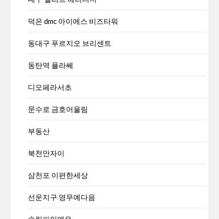
덕은 dmc 아이에스 비즈타워
동대구 푸르지오 브리센트
동탄역 플라쎄
디오페라서초
문수로 금호어울림
부동산
북천안자이
삼천포 이편한세상
선운지구 영무예다음
송림파인앤유