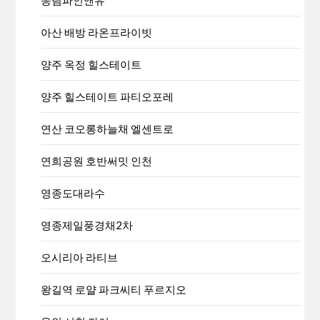
아산 배방 라온프라이빗
양주 옥정 힐스테이트
양주 힐스테이트 파티오포레
연산 코오롱하늘채 엘센트로
연희공원 호반써밋 인천
영종도대라수
영종제일풍경채2차
오시리아 라티브
왕길역 로얄 파크씨티 푸르지오