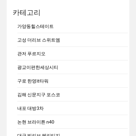
카테고리
가양동힐스테이트
고성 더리브 스위트엠
관저 푸르지오
광교이편한세상시티
구로 한영it타워
김해 신문지구 포스코
내포 대방3차
논현 브라이튼 n40
대구 빌리브 헤리티지