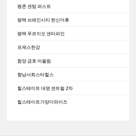
평촌 센텀 퍼스트
평택 브레인시티 한신더휴
평택 푸르지오 센터파인
포제스한강
함양 금호 어울림
향남서희스타힐스
힐스테이트 대명 센트럴 2차
힐스테이트가양더와이즈