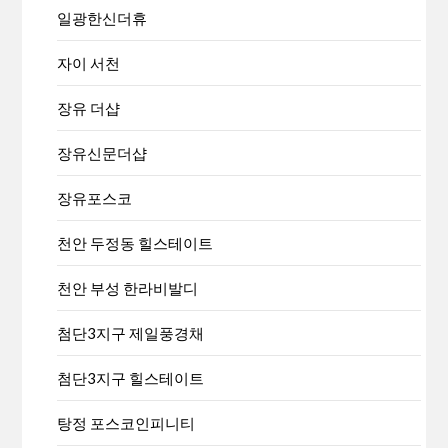
일광한신더휴
자이 서천
장유 더샵
장유신문더샵
장유포스코
천안 두정동 힐스테이트
천안 부성 한라비발디
첨단3지구 제일풍경채
첨단3지구 힐스테이트
탕정 포스코인피니티