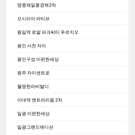
영종제일풍경채2차
오시리아 라티브
왕길역 로얄 파크씨티 푸르지오
용인 서천 자이
용인구성 이편한세상
원주 자이센트로
월명한라비발디
이대역 엔트라리움 2차
일광 이편한세상
일광그랜드에디션