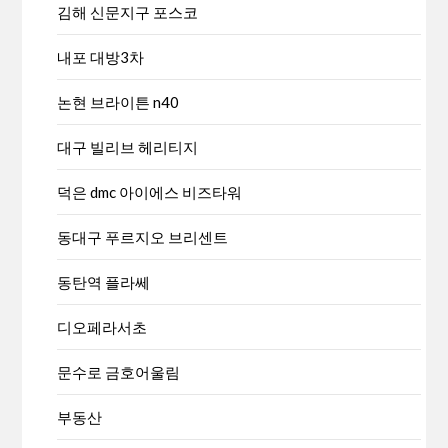
김해 신문지구 포스코
내포 대방3차
논현 브라이튼 n40
대구 빌리브 헤리티지
덕은 dmc 아이에스 비즈타워
동대구 푸르지오 브리센트
동탄역 플라쎄
디오페라서초
문수로 금호어울림
부동산