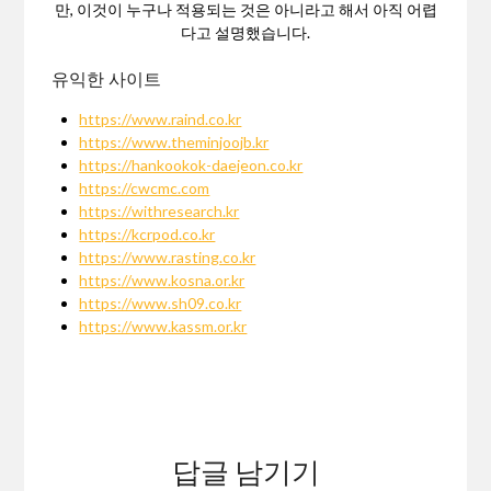
만, 이것이 누구나 적용되는 것은 아니라고 해서 아직 어렵
다고 설명했습니다.
유익한 사이트
https://www.raind.co.kr
https://www.theminjoojb.kr
https://hankookok-daejeon.co.kr
https://cwcmc.com
https://withresearch.kr
https://kcrpod.co.kr
https://www.rasting.co.kr
https://www.kosna.or.kr
https://www.sh09.co.kr
https://www.kassm.or.kr
답글 남기기