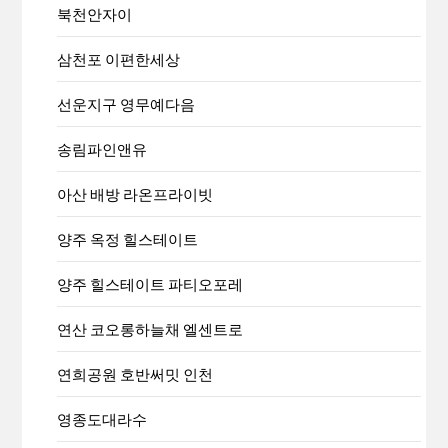
북천안자이
삼천포 이편한세상
선운지구 영무예다음
송림파인앤유
아산 배방 라온프라이빗
양주 옥정 힐스테이트
양주 힐스테이트 파티오포레
연산 코오롱하늘채 엘센트로
연희공원 호반써밋 인천
영종도대라수