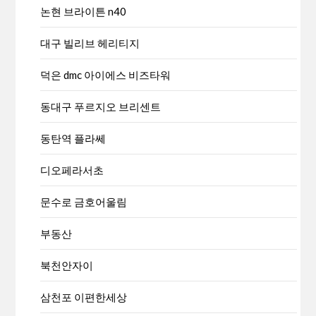
논현 브라이튼 n40
대구 빌리브 헤리티지
덕은 dmc 아이에스 비즈타워
동대구 푸르지오 브리센트
동탄역 플라쎄
디오페라서초
문수로 금호어울림
부동산
북천안자이
삼천포 이편한세상