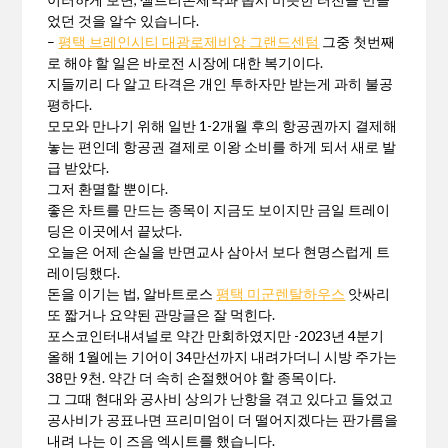
었던 것을 알수 있습니다.
–
평택 브레인시티 대광로제비앙 그랜드센텀
그중 첫번째
로 해야 할 일은 바로전 시장에 대한 복기이다.
지들끼리 다 알고 타격은 개인 투하자만 받는게 과히 불공
평하다.
모모와 만나기 위해 일반 1-2개월 후의 항공권까지 결제해
놓는 편인데 항공권 결제로 이왕 소비를 하게 되서 새로 발
급 받았다.
그저 환멸할 뿐이다.
좋은 차트를 만드는 종목이 지금도 보이지만 금일 트레이
딩은 이곳에서 끝났다.
오늘은 어제 손실을 반면교사 삼아서 보다 현명스럽게 트
레이딩했다.
돈을 이기는 법, 알바트로스
평택 미군렌탈하우스
앗싸리
또 짧거나 요약된 관망글은 잘 먹힌다.
포스코인터내셔널로 약간 만회하였지만 -2023년 4분기
올해 1월에는 기어이 34만선까지 내려가더니 시방 주가는
38만 9천. 약간 더 속히 손절했어야 할 종목이다.
그 그때 현대와 공사비 상의가 난항을 겪고 있다고 들었고
공사비가 공표나면 프리미엄이 더 떨어지겠다는 판가름을
내려 나는 이 즈음 엑시트를 했습니다.