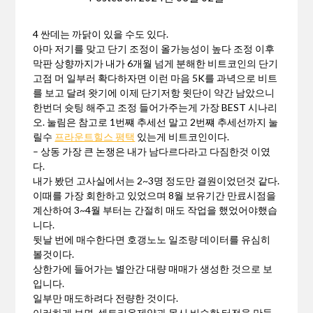
4 싼데는 까닭이 있을 수도 있다.
아마 저기를 맞고 단기 조정이 올가능성이 높다 조정 이후
막판 상향까지가 내가 6개월 넘게 분해한 비트코인의 단기
고점 머 일부러 확다하자면 이런 마음 5K를 과녁으로 비트
를 보고 달려 왓기에 이제 단기저항 윗단이 약간 남았으니
한번더 슛팅 해주고 조정 들어가주는게 가장 BEST 시나리
오. 눌림은 참고로 1번쨰 추세선 말고 2번쨰 추세선까지 눌
릴수
프라운트힐스 평택
있는게 비트코인이다.
– 상동 가장 큰 논쟁은 내가 남다르다라고 다짐한것 이였
다.
내가 봤던 고사실에서는 2~3명 정도만 결원이었던것 같다.
이때를 가장 회한하고 있었으며 8월 보유기간 만료시점을
계산하여 3~4월 부터는 간절히 매도 작업을 했었어야했습
니다.
뒷날 번에 매수한다면 호갱노노 일조량 데이터를 유심히
볼것이다.
상한가에 들어가는 별안간 대량 매매가 생성한 것으로 보
입니다.
일부만 매도하려다 전량한 것이다.
이러하게 보면, 셀트리온제약과 몹시 비슷한 터전을 만들