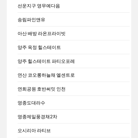
선운지구 영무예다음
송림파인앤유
아산 배방 라온프라이빗
양주 옥정 힐스테이트
양주 힐스테이트 파티오포레
연산 코오롱하늘채 엘센트로
연희공원 호반써밋 인천
영종도대라수
영종제일풍경채2차
오시리아 라티브