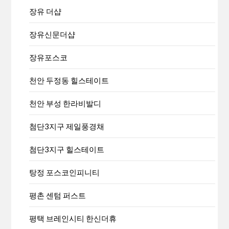
장유 더샵
장유신문더샵
장유포스코
천안 두정동 힐스테이트
천안 부성 한라비발디
첨단3지구 제일풍경채
첨단3지구 힐스테이트
탕정 포스코인피니티
평촌 센텀 퍼스트
평택 브레인시티 한신더휴